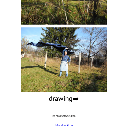
drawing➡️
miriamschwack
koo
blaudruckkoó